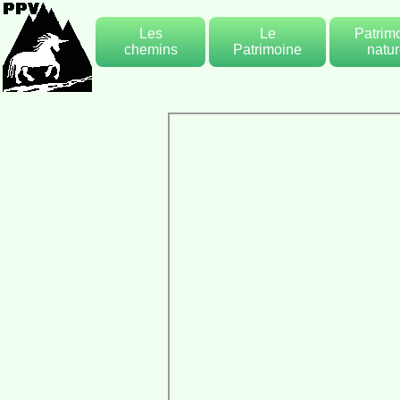
Les
Le
Patrim
chemins
Patrimoine
natur
Les chemins
Les bassins et
Les arb
de village
lavoirs
remarqua
Les sentiers
Le patrimoine
La vig
de
religieux
randonnées
Rivière
Le patrimoine
ruisse
bâti
Le Pay
Les 2 canaux
de Valbonnais
Le Plan d'eau
Memorial du
pont du Prêtre