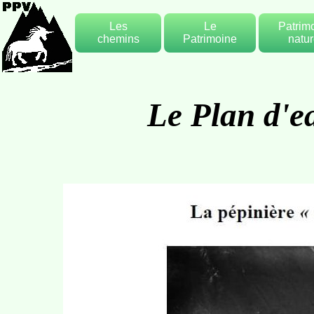
Les
Le
Patrim
chemins
Patrimoine
natur
Les chemins
Les bassins et
Les arb
de village
lavoirs
remarqua
Les sentiers
Le patrimoine
La vig
Le Plan d'e
de
religieux
randonnées
Rivière
Le patrimoine
ruisse
bâti
Le Pay
Les 2 canaux
de Valbonnais
Le Plan d'eau
Memorial du
pont du Prêtre